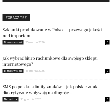
ZOBACZ TEŻ
Szklanki produkowane w Polsce – przewaga jakości
nad importem
25 marca 2026
Biznes w sieci
0
Jak wybrać biuro rachunkowe dla swojego sklepu
internetowego?
13 marca 2026
Biznes w sieci
0
SMS po polsku a limity znaków – jak polskie znaki
diakrytyczne wpływają na długość...
31 grudnia 2025
Narzędzia
0