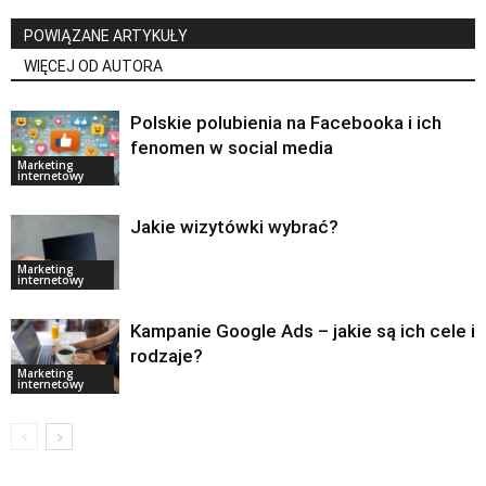
POWIĄZANE ARTYKUŁY
WIĘCEJ OD AUTORA
Polskie polubienia na Facebooka i ich
fenomen w social media
Marketing
internetowy
Jakie wizytówki wybrać?
Marketing
internetowy
Kampanie Google Ads – jakie są ich cele i
rodzaje?
Marketing
internetowy