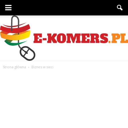
Strona główna
Biznes w sieci
e-
komers.pl