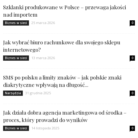
Szklanki produkowane w Polsce – przewaga jakości
nad importem
25 marca 2026
Biznes w sieci
0
Jak wybrać biuro rachunkowe dla swojego sklepu
internetowego?
13 marca 2026
Biznes w sieci
0
SMS po polsku a limity znaków – jak polskie znaki
diakrytyczne wpływają na długość...
31 grudnia 2025
Narzędzia
0
Jak działa dobra agencja marketingowa od środka –
proces, który prowadzi do wyników
14 listopada 2025
Biznes w sieci
0