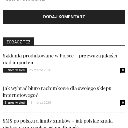
ZOBACZ TEŻ
Szklanki produkowane w Polsce – przewaga jakości
nad importem
25 marca 2026
Biznes w sieci
0
Jak wybrać biuro rachunkowe dla swojego sklepu
internetowego?
13 marca 2026
Biznes w sieci
0
SMS po polsku a limity znaków – jak polskie znaki
diakrytyczne wpływają na długość...