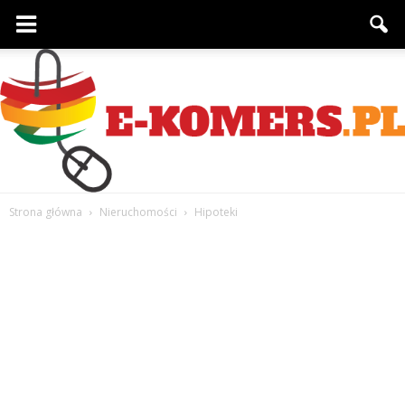
Strona główna
Nieruchomości
Hipoteki
e-
komers.pl