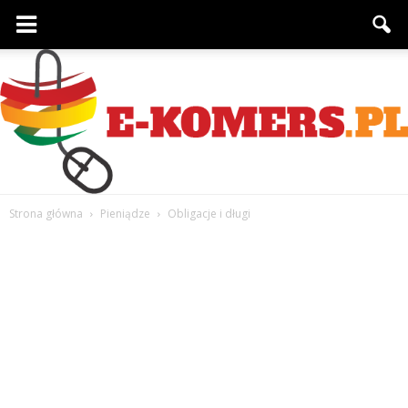
Strona główna
Pieniądze
Obligacje i długi
e-
komers.pl