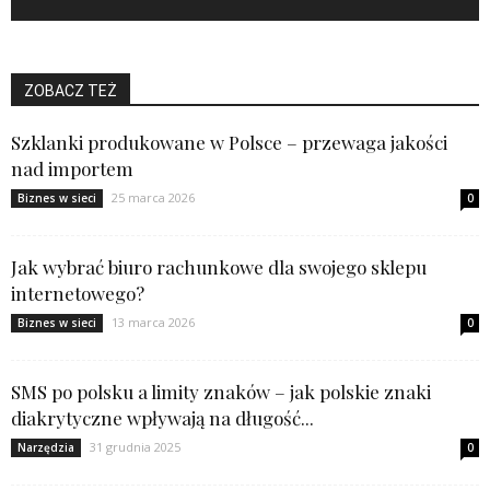
ZOBACZ TEŻ
Szklanki produkowane w Polsce – przewaga jakości
nad importem
25 marca 2026
Biznes w sieci
0
Jak wybrać biuro rachunkowe dla swojego sklepu
internetowego?
13 marca 2026
Biznes w sieci
0
SMS po polsku a limity znaków – jak polskie znaki
diakrytyczne wpływają na długość...
31 grudnia 2025
Narzędzia
0