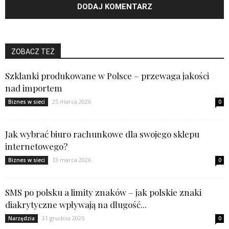
ZOBACZ TEŻ
Szklanki produkowane w Polsce – przewaga jakości
nad importem
25 marca 2026
Biznes w sieci
0
Jak wybrać biuro rachunkowe dla swojego sklepu
internetowego?
13 marca 2026
Biznes w sieci
0
SMS po polsku a limity znaków – jak polskie znaki
diakrytyczne wpływają na długość...
31 grudnia 2025
Narzędzia
0