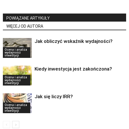
POWIĄZANE ARTYKUŁY
WIĘCEJ OD AUTORA
Jak obliczyć wskaźnik wydajności?
Ocena i analiza
wydajności
inwestycji
Kiedy inwestycja jest zakończona?
Ocena i analiza
wydajności
inwestycji
Jak się liczy IRR?
Ocena i analiza
wydajności
inwestycji