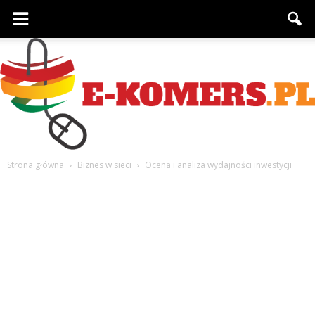
Strona główna
Biznes w sieci
Ocena i analiza wydajności inwestycji
e-
komers.pl