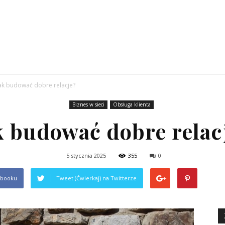
komers.pl
ak budować dobre relacje?
Biznes w sieci
Obsługa klienta
k budować dobre relac
5 stycznia 2025
355
0
ebooku
Tweet (Ćwierkaj) na Twitterze