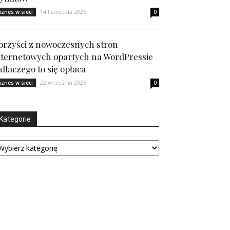
14 listopada 2025
iznes w sieci
0
orzyści z nowoczesnych stron
nternetowych opartych na WordPressie
 dlaczego to się opłaca
22 września 2025
iznes w sieci
0
Kategorie
tegorie