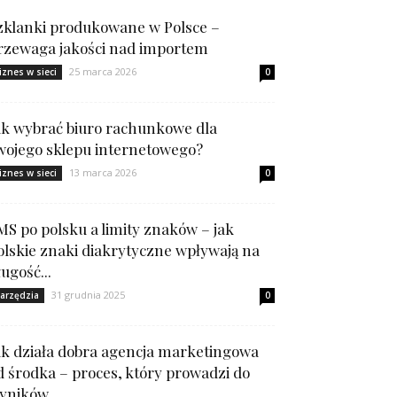
zklanki produkowane w Polsce –
rzewaga jakości nad importem
25 marca 2026
iznes w sieci
0
ak wybrać biuro rachunkowe dla
wojego sklepu internetowego?
13 marca 2026
iznes w sieci
0
MS po polsku a limity znaków – jak
olskie znaki diakrytyczne wpływają na
ługość...
31 grudnia 2025
arzędzia
0
ak działa dobra agencja marketingowa
d środka – proces, który prowadzi do
yników