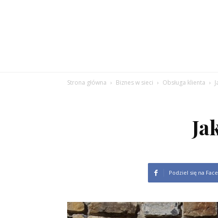
Strona główna
Biznes w sieci
Obsługa klienta
J
Ja
Podziel się na Fac