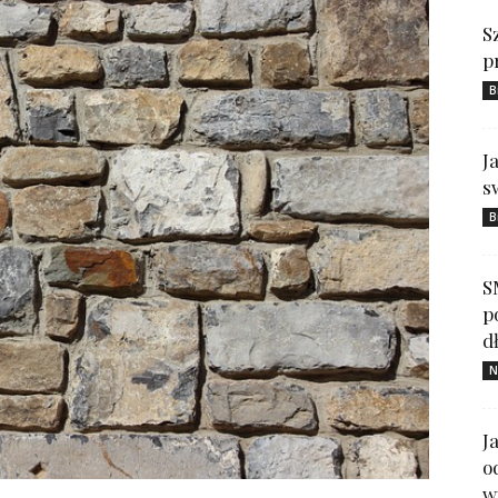
S
p
B
J
s
B
S
p
d
N
J
o
w