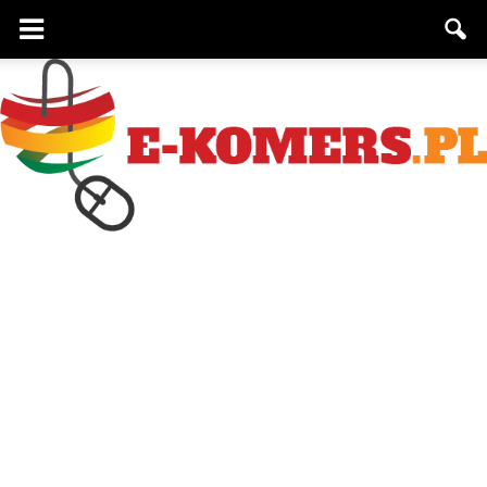
e-
komers.pl