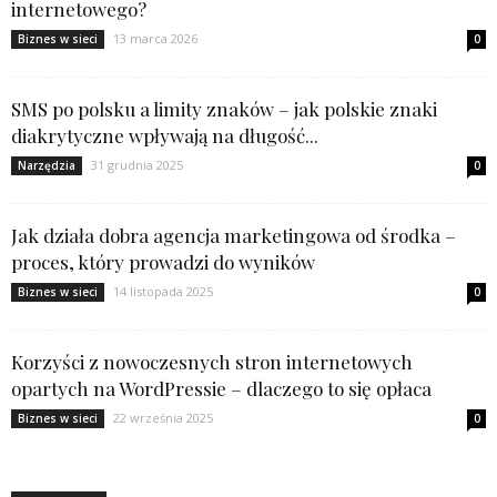
internetowego?
13 marca 2026
Biznes w sieci
0
SMS po polsku a limity znaków – jak polskie znaki
diakrytyczne wpływają na długość...
31 grudnia 2025
Narzędzia
0
Jak działa dobra agencja marketingowa od środka –
proces, który prowadzi do wyników
14 listopada 2025
Biznes w sieci
0
Korzyści z nowoczesnych stron internetowych
opartych na WordPressie – dlaczego to się opłaca
22 września 2025
Biznes w sieci
0