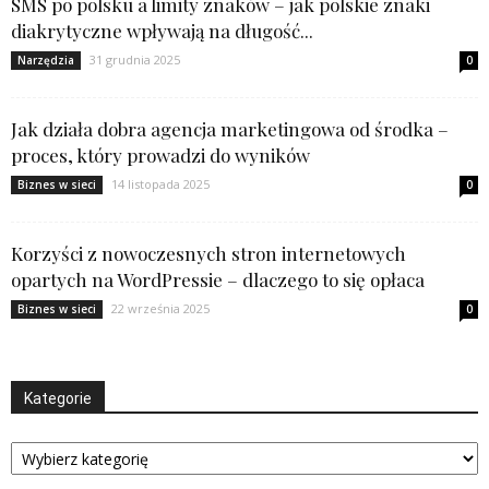
SMS po polsku a limity znaków – jak polskie znaki
diakrytyczne wpływają na długość...
31 grudnia 2025
Narzędzia
0
Jak działa dobra agencja marketingowa od środka –
proces, który prowadzi do wyników
14 listopada 2025
Biznes w sieci
0
Korzyści z nowoczesnych stron internetowych
opartych na WordPressie – dlaczego to się opłaca
22 września 2025
Biznes w sieci
0
Kategorie
Kategorie