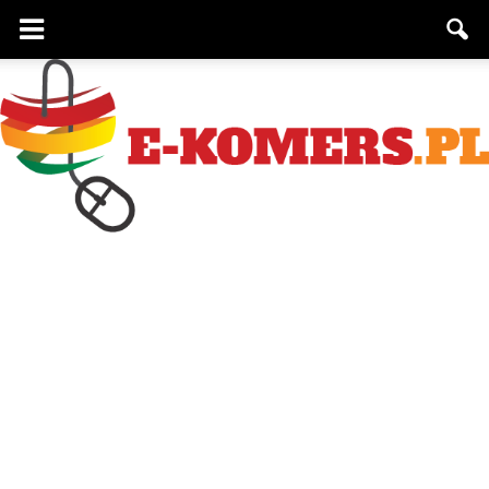
e-
komers.pl