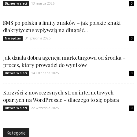
13 marca 2026
Biznes w sieci
0
SMS po polsku a limity znaków – jak polskie znaki
diakrytyczne wpływają na długość...
31 grudnia 2025
Narzędzia
0
Jak działa dobra agencja marketingowa od środka –
proces, który prowadzi do wyników
14 listopada 2025
Biznes w sieci
0
Korzyści z nowoczesnych stron internetowych
opartych na WordPressie – dlaczego to się opłaca
22 września 2025
Biznes w sieci
0
Kategorie