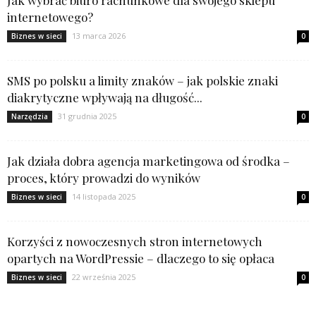
internetowego?
13 marca 2026
Biznes w sieci
0
SMS po polsku a limity znaków – jak polskie znaki
diakrytyczne wpływają na długość...
31 grudnia 2025
Narzędzia
0
Jak działa dobra agencja marketingowa od środka –
proces, który prowadzi do wyników
14 listopada 2025
Biznes w sieci
0
Korzyści z nowoczesnych stron internetowych
opartych na WordPressie – dlaczego to się opłaca
22 września 2025
Biznes w sieci
0