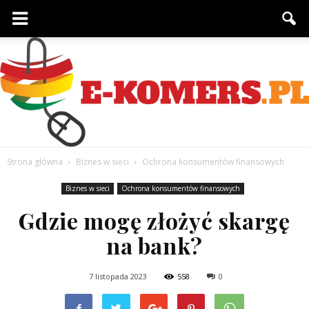
Strona główna
Biznes w sieci
Ochrona konsumentów finansowych
e-
Biznes w sieci
Ochrona konsumentów finansowych
Gdzie mogę złożyć skargę
na bank?
komers.pl
7 listopada 2023
558
0