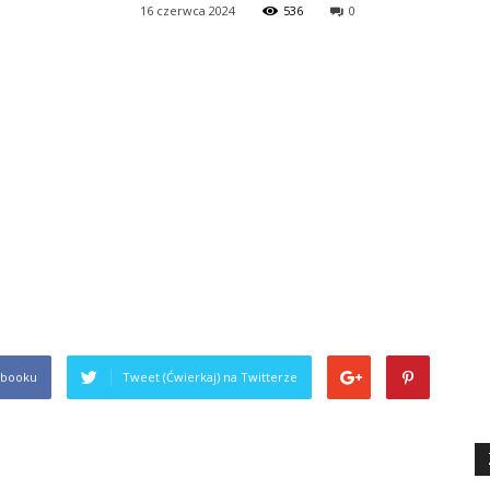
16 czerwca 2024
536
0
komers.pl
ebooku
Tweet (Ćwierkaj) na Twitterze