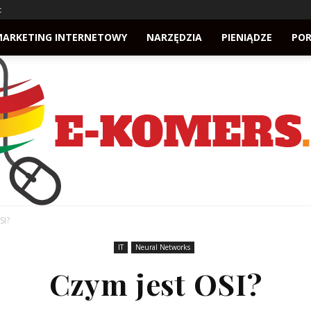
t
MARKETING INTERNETOWY
NARZĘDZIA
PIENIĄDZE
PO
SI?
IT
Neural Networks
e-
Czym jest OSI?