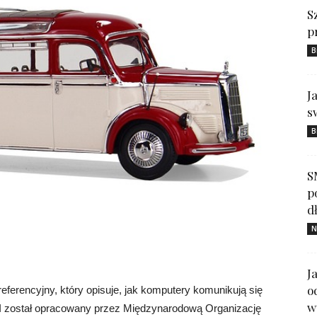
S
p
B
J
s
B
S
p
d
N
J
o
eferencyjny, który opisuje, jak komputery komunikują się
w
I został opracowany przez Międzynarodową Organizację