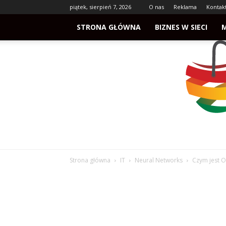
piątek, sierpień 7, 2026
O nas
Reklama
Kontak
STRONA GŁÓWNA
BIZNES W SIECI
Strona główna
IT
Neural Networks
Czym jest O