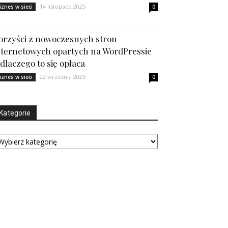
14 listopada 2025
iznes w sieci
0
orzyści z nowoczesnych stron
nternetowych opartych na WordPressie
 dlaczego to się opłaca
22 września 2025
iznes w sieci
0
Kategorie
tegorie