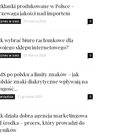
zklanki produkowane w Polsce –
rzewaga jakości nad importem
25 marca 2026
iznes w sieci
0
ak wybrać biuro rachunkowe dla
wojego sklepu internetowego?
13 marca 2026
iznes w sieci
0
MS po polsku a limity znaków – jak
olskie znaki diakrytyczne wpływają na
ługość...
31 grudnia 2025
arzędzia
0
ak działa dobra agencja marketingowa
d środka – proces, który prowadzi do
yników