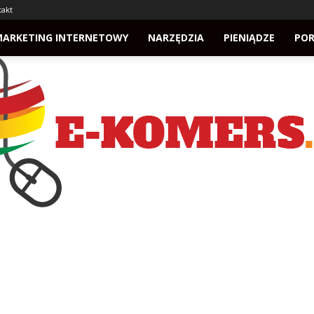
takt
MARKETING INTERNETOWY
NARZĘDZIA
PIENIĄDZE
PO
e-