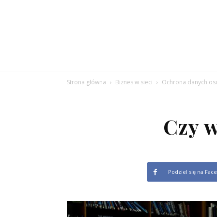
Strona główna
Biznes w sieci
Ochrona danych o
Czy w
Podziel się na Fac