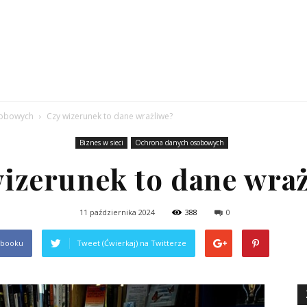
komers.pl
sobowych
Czy wizerunek to dane wrażliwe?
Biznes w sieci
Ochrona danych osobowych
izerunek to dane wra
11 października 2024
388
0
ebooku
Tweet (Ćwierkaj) na Twitterze