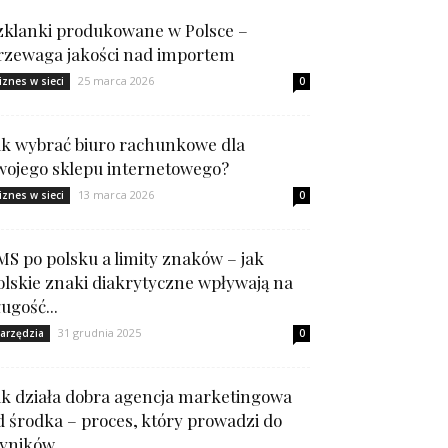
zklanki produkowane w Polsce –
rzewaga jakości nad importem
25 marca 2026
iznes w sieci
0
ak wybrać biuro rachunkowe dla
wojego sklepu internetowego?
13 marca 2026
iznes w sieci
0
MS po polsku a limity znaków – jak
olskie znaki diakrytyczne wpływają na
ługość...
31 grudnia 2025
arzędzia
0
ak działa dobra agencja marketingowa
d środka – proces, który prowadzi do
yników