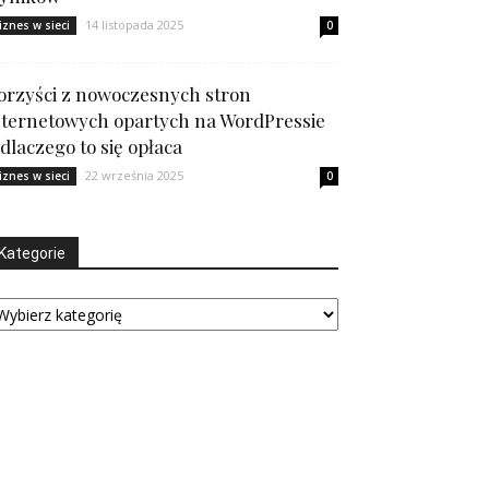
14 listopada 2025
iznes w sieci
0
orzyści z nowoczesnych stron
nternetowych opartych na WordPressie
 dlaczego to się opłaca
22 września 2025
iznes w sieci
0
Kategorie
tegorie