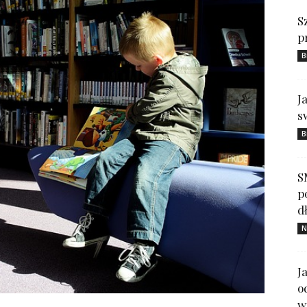
S
p
B
J
s
B
S
p
d
N
J
o
w