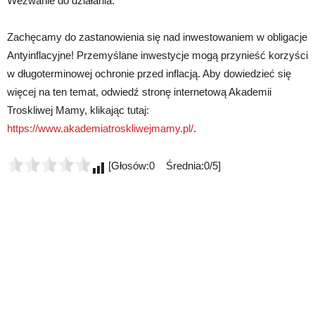
Wezwanie do działania:
Zachęcamy do zastanowienia się nad inwestowaniem w obligacje
Antyinflacyjne! Przemyślane inwestycje mogą przynieść korzyści
w długoterminowej ochronie przed inflacją. Aby dowiedzieć się
więcej na ten temat, odwiedź stronę internetową Akademii
Troskliwej Mamy, klikając tutaj:
https://www.akademiatroskliwejmamy.pl/
.
[Głosów:0 Średnia:0/5]