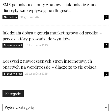
SMS po polsku a limity znaków – jak polskie znaki
diakrytyczne wpływają na długość...
31 grudnia 2025
Narzędzia
0
Jak działa dobra agencja marketingowa od środka –
proces, który prowadzi do wyników
14 listopada 2025
Biznes w sieci
0
Korzyści z nowoczesnych stron internetowych
opartych na WordPressie – dlaczego to się opłaca
22 września 2025
Biznes w sieci
0
Kategorie
Kategorie