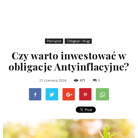
Pieniądze
Obligacje i długi
Czy warto inwestować w
obligacje Antyinflacyjne?
21 czerwca 2024
471
0