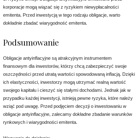
korporacje mogą wiązać się z ryzykiem niewypłacalności
emitenta. Przed inwestycją w tego rodzaju obligacje, warto
dokładnie zbadać wiarygodność emitenta.
Podsumowanie
Obligacje antyinflacyjne są atrakcyjnym instrumentem
finansowym dla inwestorów, którzy chcą zabezpieczyć swoje
oszczędności przed utratą wartości spowodowaną inflacją. Dzięki
ich elastyczności, inwestorzy mogą utrzymać realną wartość
swojego kapitału i cieszyć się stałymi dochodami. Jednak jak w
przypadku każdej inwestycji, istnieją pewne ryzyka, które należy
wziąć pod uwagę. Przed podjęciem decyzji o inwestowaniu w
obligacje antyinflacyjne, zalecamy dokładne zbadanie warunków
rynkowych i wiarygodności emitenta.