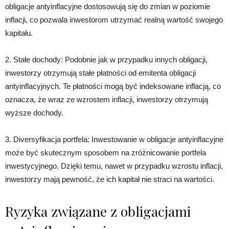
obligacje antyinflacyjne dostosowują się do zmian w poziomie
inflacji, co pozwala inwestorom utrzymać realną wartość swojego
kapitału.
2. Stałe dochody: Podobnie jak w przypadku innych obligacji,
inwestorzy otrzymują stałe płatności od emitenta obligacji
antyinflacyjnych. Te płatności mogą być indeksowane inflacją, co
oznacza, że wraz ze wzrostem inflacji, inwestorzy otrzymują
wyższe dochody.
3. Diversyfikacja portfela: Inwestowanie w obligacje antyinflacyjne
może być skutecznym sposobem na zróżnicowanie portfela
inwestycyjnego. Dzięki temu, nawet w przypadku wzrostu inflacji,
inwestorzy mają pewność, że ich kapitał nie straci na wartości.
Ryzyka związane z obligacjami