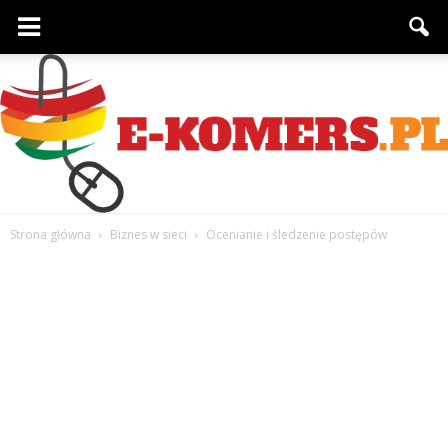
Strona główna
Biznes w sieci
Ocenianie i śledzenie postępów
e-
komers.pl