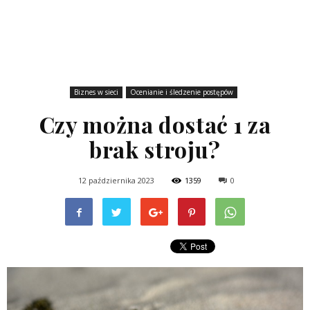
Biznes w sieci
Ocenianie i śledzenie postępów
Czy można dostać 1 za
brak stroju?
12 października 2023
1359
0