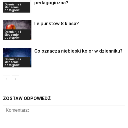
pedagogiczna?
Ocenianie i
śledzenie
postępów
Ile punktów 8 klasa?
Ocenianie i
śledzenie
postępów
Co oznacza niebieski kolor w dzienniku?
Ocenianie i
śledzenie
postępów
ZOSTAW ODPOWIEDŹ