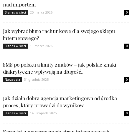
nad importem
25 marca 2026
Biznes w sieci
0
Jak wybrać biuro rachunkowe dla swojego sklepu
internetowego?
13 marca 2026
Biznes w sieci
0
SMS po polsku a limity znaków – jak polskie znaki
diakrytyczne wpływają na długość...
31 grudnia 2025
Narzędzia
0
Jak działa dobra agencja marketingowa od środka –
proces, który prowadzi do wyników
14 listopada 2025
Biznes w sieci
0
Korzyści z nowoczesnych stron internetowych