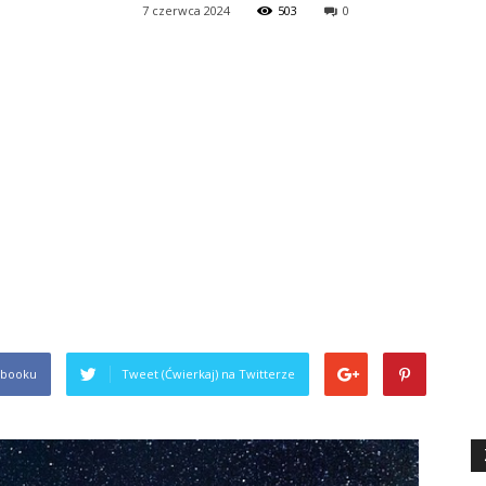
7 czerwca 2024
503
0
komers.pl
ebooku
Tweet (Ćwierkaj) na Twitterze