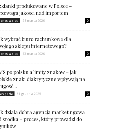
zklanki produkowane w Polsce –
rzewaga jakości nad importem
25 marca 2026
iznes w sieci
0
ak wybrać biuro rachunkowe dla
wojego sklepu internetowego?
13 marca 2026
iznes w sieci
0
MS po polsku a limity znaków – jak
olskie znaki diakrytyczne wpływają na
ługość...
31 grudnia 2025
arzędzia
0
ak działa dobra agencja marketingowa
d środka – proces, który prowadzi do
yników