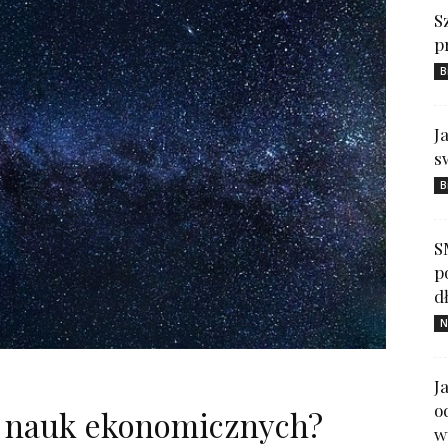
S
p
B
J
s
B
S
p
d
N
J
o
 nauk ekonomicznych?
w