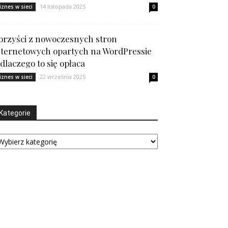
14 listopada 2025
iznes w sieci
0
orzyści z nowoczesnych stron
nternetowych opartych na WordPressie
 dlaczego to się opłaca
22 września 2025
iznes w sieci
0
Kategorie
tegorie