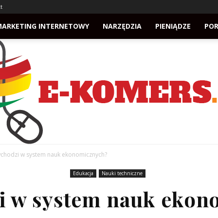
t
MARKETING INTERNETOWY
NARZĘDZIA
PIENIĄDZE
PO
chodzi w system nauk ekonomicznych?
Edukacja
Nauki techniczne
e-
i w system nauk ekon