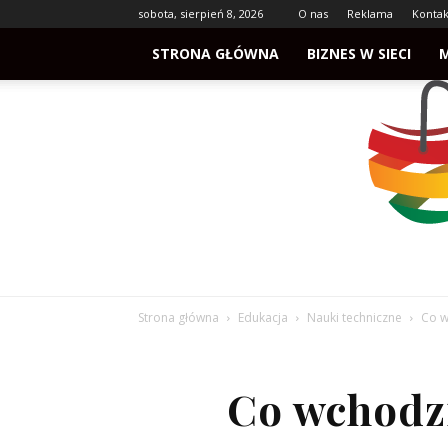
sobota, sierpień 8, 2026
O nas
Reklama
Kontak
STRONA GŁÓWNA
BIZNES W SIECI
Strona główna
Edukacja
Nauki techniczne
Co w
Co wchodz