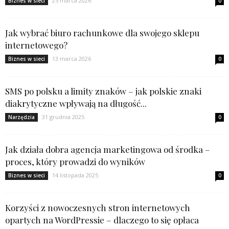
25 marca 2026
Biznes w sieci
0
Jak wybrać biuro rachunkowe dla swojego sklepu
internetowego?
13 marca 2026
Biznes w sieci
0
SMS po polsku a limity znaków – jak polskie znaki
diakrytyczne wpływają na długość...
31 grudnia 2025
Narzędzia
0
Jak działa dobra agencja marketingowa od środka –
proces, który prowadzi do wyników
14 listopada 2025
Biznes w sieci
0
Korzyści z nowoczesnych stron internetowych
opartych na WordPressie – dlaczego to się opłaca