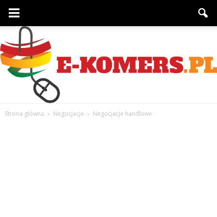
Strona główna
Negocjacje
Negocjacje handlowe
e-
komers.pl