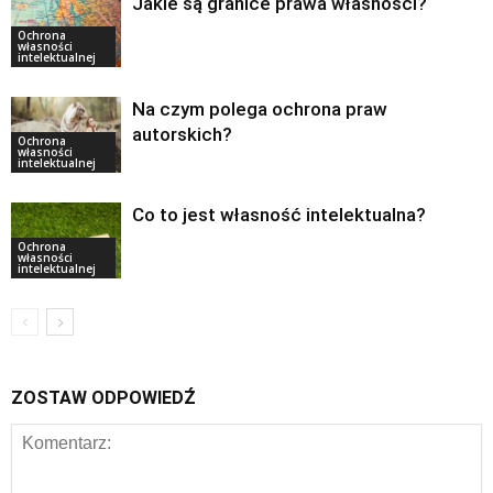
Jakie są granice prawa własności?
Ochrona
własności
intelektualnej
Na czym polega ochrona praw
autorskich?
Ochrona
własności
intelektualnej
Co to jest własność intelektualna?
Ochrona
własności
intelektualnej
ZOSTAW ODPOWIEDŹ