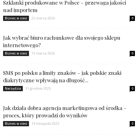
Szklanki produkowane w Polsce – przewaga jakości
nad importem
25 marca 2026
Biznes w sieci
0
Jak wybrać biuro rachunkowe dla swojego sklepu
internetowego?
13 marca 2026
Biznes w sieci
0
SMS po polsku a limity znaków – jak polskie znaki
diakrytyczne wpływają na długość...
31 grudnia 2025
Narzędzia
0
Jak działa dobra agencja marketingowa od środka –
proces, który prowadzi do wyników
14 listopada 2025
Biznes w sieci
0