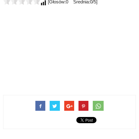
[Głosów:0 Średnia:0/5]