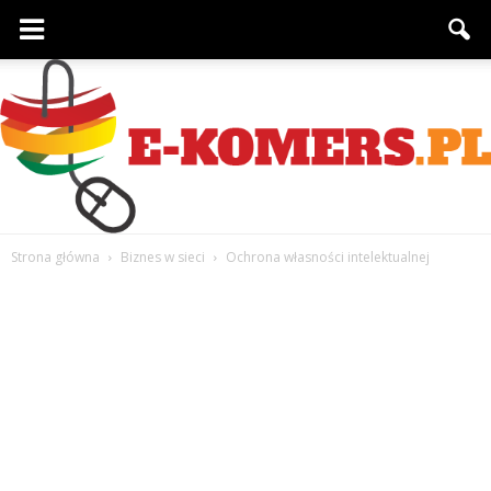
Strona główna
Biznes w sieci
Ochrona własności intelektualnej
e-
komers.pl