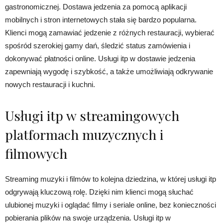
gastronomicznej. Dostawa jedzenia za pomocą aplikacji
mobilnych i stron internetowych stała się bardzo popularna.
Klienci mogą zamawiać jedzenie z różnych restauracji, wybierać
spośród szerokiej gamy dań, śledzić status zamówienia i
dokonywać płatności online. Usługi itp w dostawie jedzenia
zapewniają wygodę i szybkość, a także umożliwiają odkrywanie
nowych restauracji i kuchni.
Usługi itp w streamingowych
platformach muzycznych i
filmowych
Streaming muzyki i filmów to kolejna dziedzina, w której usługi itp
odgrywają kluczową rolę. Dzięki nim klienci mogą słuchać
ulubionej muzyki i oglądać filmy i seriale online, bez konieczności
pobierania plików na swoje urządzenia. Usługi itp w