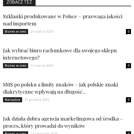
ZOBACZ TEŻ
Szklanki produkowane w Polsce – przewaga jakości
nad importem
25 marca 2026
Biznes w sieci
0
Jak wybrać biuro rachunkowe dla swojego sklepu
internetowego?
13 marca 2026
Biznes w sieci
0
SMS po polsku a limity znaków – jak polskie znaki
diakrytyczne wpływają na długość...
31 grudnia 2025
Narzędzia
0
Jak działa dobra agencja marketingowa od środka –
proces, który prowadzi do wyników
14 listopada 2025
Biznes w sieci
0