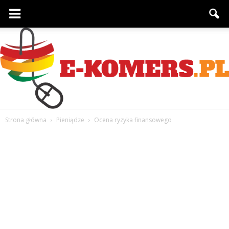
Strona główna
Pieniądze
Ocena ryzyka finansowego
e-
komers.pl