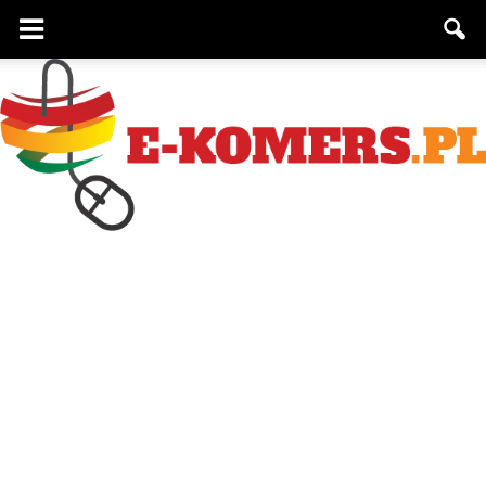
e-
komers.pl