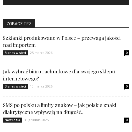
ZOBACZ TEŻ
Szklanki produkowane w Polsce – przewaga jakości
nad importem
25 marca 2026
Biznes w sieci
0
Jak wybrać biuro rachunkowe dla swojego sklepu
internetowego?
13 marca 2026
Biznes w sieci
0
SMS po polsku a limity znaków – jak polskie znaki
diakrytyczne wpływają na długość...
31 grudnia 2025
Narzędzia
0