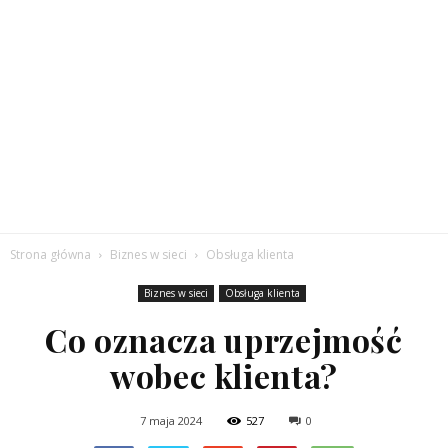
Strona główna
Biznes w sieci
Obsługa klienta
Biznes w sieci
Obsługa klienta
Co oznacza uprzejmość
wobec klienta?
7 maja 2024
527
0